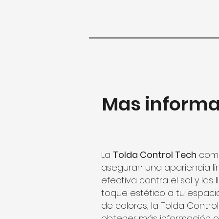
Mas informa
La
Tolda Control Tech
combi
aseguran una apariencia li
efectiva contra el sol y las
toque estético a tu espaci
de colores, la Tolda Contro
obtener más información o 