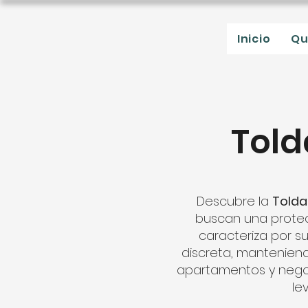
Inicio
Qu
Told
Descubre la
Tolda
buscan una protecc
caracteriza por s
discreta, manteniend
apartamentos y negoci
le