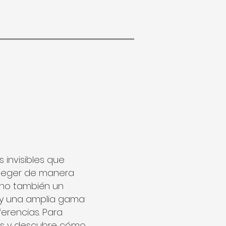
 invisibles que
roteger de manera
sino también un
s y una amplia gama
ferencias. Para
nos y descubre cómo