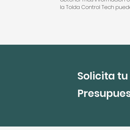
la Tolda Control Tech puede
Solicita tu
Presupue