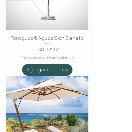
Paraguas 6 Aguas Con Cenefa
Precio
USD 622.67
ITBMS excluido
|
Envios y Pick-up
Agregar al carrito