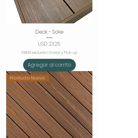
Deck - Solei
Precio
USD 23.25
ITBMS excluido
|
Envios y Pick-up
Agregar al carrito
Producto Nuevo