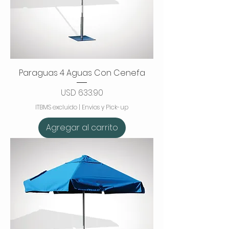
Paraguas 4 Aguas Con Cenefa
Precio
USD 633.90
ITBMS excluido
|
Envios y Pick-up
Agregar al carrito