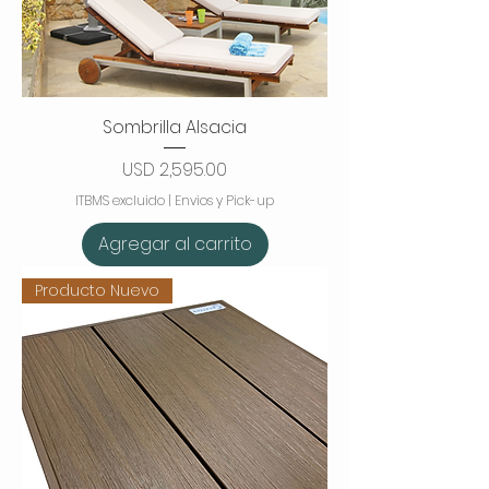
Sombrilla Alsacia
Precio
USD 2,595.00
ITBMS excluido
|
Envios y Pick-up
Agregar al carrito
Producto Nuevo