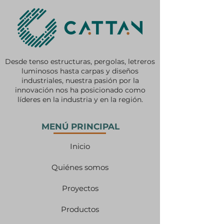
Desde tenso estructuras, pergolas, letreros
luminosos hasta carpas y diseños
industriales, nuestra pasión por la
innovación nos ha posicionado como
líderes en la industria y en la región.
MENÚ PRINCIPAL
Inicio
Quiénes somos
Proyectos
Productos