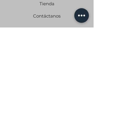
Tienda
Contáctanos
PRODUCTOS
Residencial
Comercial
Construcción
Deportes
Mantenimiento y
Alquiler
CONTACTO
Correo