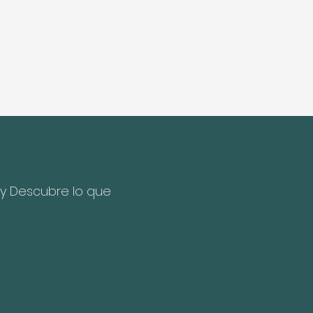
rminal 2
Park and Pa
 y Descubre lo que