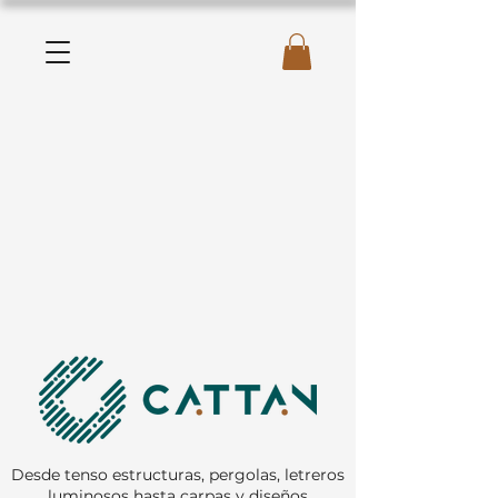
Desde tenso estructuras, pergolas, letreros
luminosos hasta carpas y diseños